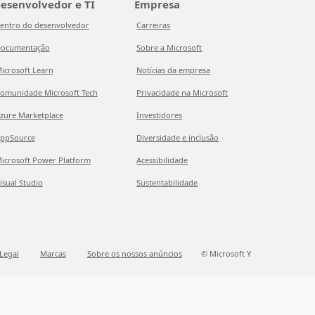
esenvolvedor e TI
Empresa
entro do desenvolvedor
Carreiras
ocumentação
Sobre a Microsoft
icrosoft Learn
Notícias da empresa
omunidade Microsoft Tech
Privacidade na Microsoft
zure Marketplace
Investidores
ppSource
Diversidade e inclusão
icrosoft Power Platform
Acessibilidade
isual Studio
Sustentabilidade
Legal
Marcas
Sobre os nossos anúncios
© Microsoft Y