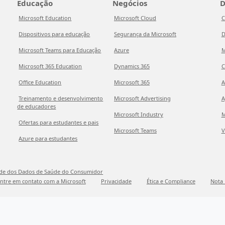
Educação
Negócios
D
Microsoft Education
Microsoft Cloud
C
Dispositivos para educação
Segurança da Microsoft
D
Microsoft Teams para Educação
Azure
M
Microsoft 365 Education
Dynamics 365
C
Office Education
Microsoft 365
A
Treinamento e desenvolvimento
Microsoft Advertising
A
de educadores
Microsoft Industry
M
Ofertas para estudantes e pais
Microsoft Teams
V
Azure para estudantes
ade dos Dados de Saúde do Consumidor
ntre em contato com a Microsoft
Privacidade
Ética e Compliance
Nota 