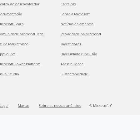
entro do desenvolvedor
Carreiras
ocumentação
Sobre a Microsoft
icrosoft Learn
Notícias da empresa
omunidade Microsoft Tech
Privacidade na Microsoft
zure Marketplace
Investidores
ppSource
Diversidade e inclusão
icrosoft Power Platform
Acessibilidade
isual Studio
Sustentabilidade
Legal
Marcas
Sobre os nossos anúncios
© Microsoft Y