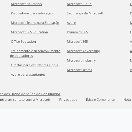
Microsoft Education
Microsoft Cloud
C
Dispositivos para educação
Segurança da Microsoft
D
Microsoft Teams para Educação
Azure
M
Microsoft 365 Education
Dynamics 365
C
Office Education
Microsoft 365
A
Treinamento e desenvolvimento
Microsoft Advertising
A
de educadores
Microsoft Industry
M
Ofertas para estudantes e pais
Microsoft Teams
V
Azure para estudantes
ade dos Dados de Saúde do Consumidor
ntre em contato com a Microsoft
Privacidade
Ética e Compliance
Nota 