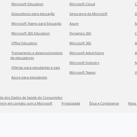
Microsoft Education
Microsoft Cloud
C
Dispositivos para educação
Segurança da Microsoft
D
Microsoft Teams para Educação
Azure
M
Microsoft 365 Education
Dynamics 365
C
Office Education
Microsoft 365
A
Treinamento e desenvolvimento
Microsoft Advertising
A
de educadores
Microsoft Industry
M
Ofertas para estudantes e pais
Microsoft Teams
V
Azure para estudantes
ade dos Dados de Saúde do Consumidor
ntre em contato com a Microsoft
Privacidade
Ética e Compliance
Nota 