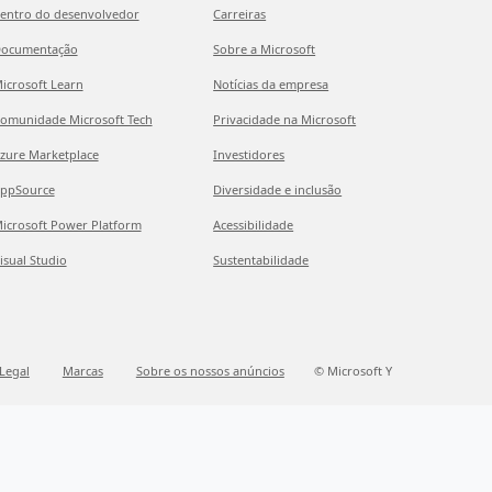
entro do desenvolvedor
Carreiras
ocumentação
Sobre a Microsoft
icrosoft Learn
Notícias da empresa
omunidade Microsoft Tech
Privacidade na Microsoft
zure Marketplace
Investidores
ppSource
Diversidade e inclusão
icrosoft Power Platform
Acessibilidade
isual Studio
Sustentabilidade
Legal
Marcas
Sobre os nossos anúncios
© Microsoft Y