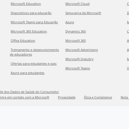
Microsoft Education
Microsoft Cloud
C
Dispositivos para educação
Segurança da Microsoft
D
Microsoft Teams para Educação
Azure
M
Microsoft 365 Education
Dynamics 365
C
Office Education
Microsoft 365
A
Treinamento e desenvolvimento
Microsoft Advertising
A
de educadores
Microsoft Industry
M
Ofertas para estudantes e pais
Microsoft Teams
V
Azure para estudantes
ade dos Dados de Saúde do Consumidor
ntre em contato com a Microsoft
Privacidade
Ética e Compliance
Nota 