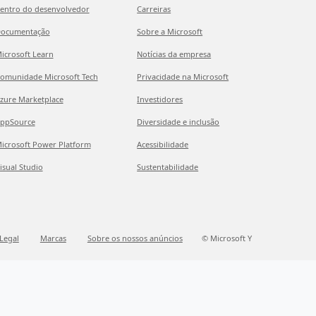
entro do desenvolvedor
Carreiras
ocumentação
Sobre a Microsoft
icrosoft Learn
Notícias da empresa
omunidade Microsoft Tech
Privacidade na Microsoft
zure Marketplace
Investidores
ppSource
Diversidade e inclusão
icrosoft Power Platform
Acessibilidade
isual Studio
Sustentabilidade
Legal
Marcas
Sobre os nossos anúncios
© Microsoft Y