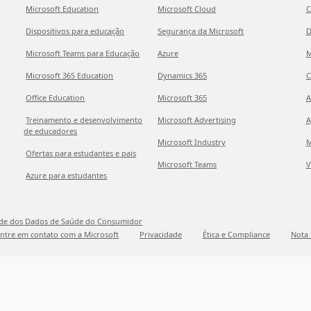
Microsoft Education
Microsoft Cloud
C
Dispositivos para educação
Segurança da Microsoft
D
Microsoft Teams para Educação
Azure
M
Microsoft 365 Education
Dynamics 365
C
Office Education
Microsoft 365
A
Treinamento e desenvolvimento
Microsoft Advertising
A
de educadores
Microsoft Industry
M
Ofertas para estudantes e pais
Microsoft Teams
V
Azure para estudantes
ade dos Dados de Saúde do Consumidor
ntre em contato com a Microsoft
Privacidade
Ética e Compliance
Nota 