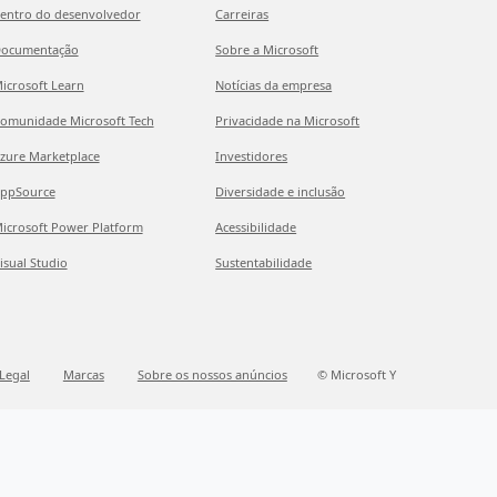
entro do desenvolvedor
Carreiras
ocumentação
Sobre a Microsoft
icrosoft Learn
Notícias da empresa
omunidade Microsoft Tech
Privacidade na Microsoft
zure Marketplace
Investidores
ppSource
Diversidade e inclusão
icrosoft Power Platform
Acessibilidade
isual Studio
Sustentabilidade
Legal
Marcas
Sobre os nossos anúncios
© Microsoft Y