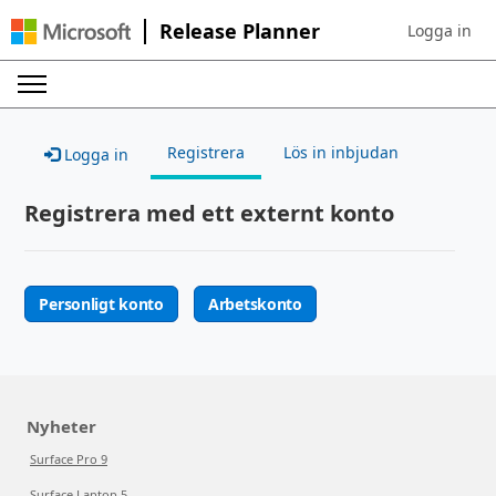
Release Planner
Logga in
Sign in to yo
Registrera
Lös in inbjudan
Logga in
Registrera med ett externt konto
Personligt konto
Arbetskonto
Nyheter
Surface Pro 9
Surface Laptop 5