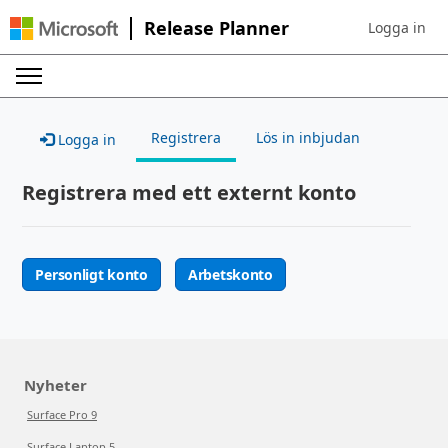
Release Planner
Logga in
Sign in to yo
Registrera
Lös in inbjudan
Logga in
Registrera med ett externt konto
Personligt konto
Arbetskonto
Nyheter
Surface Pro 9
Surface Laptop 5