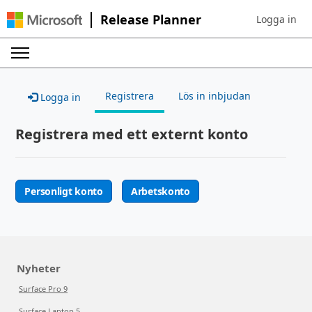
Release Planner
Logga in
Sign in to yo
Registrera
Lös in inbjudan
Logga in
Registrera med ett externt konto
Personligt konto
Arbetskonto
Nyheter
Surface Pro 9
Surface Laptop 5