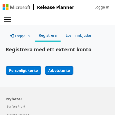
Release Planner
Logga in
Sign in to yo
Registrera
Lös in inbjudan
Logga in
Registrera med ett externt konto
Personligt konto
Arbetskonto
Nyheter
Surface Pro 9
Surface Laptop 5