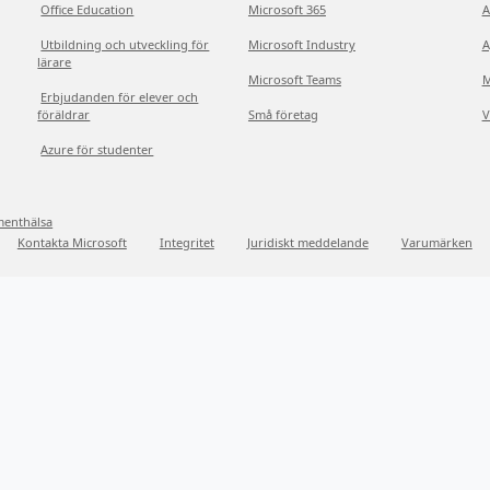
Office Education
Microsoft 365
A
Utbildning och utveckling för
Microsoft Industry
A
lärare
Microsoft Teams
M
Erbjudanden för elever och
föräldrar
Små företag
V
Azure för studenter
menthälsa
Kontakta Microsoft
Integritet
Juridiskt meddelande
Varumärken