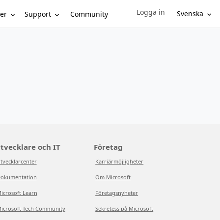
Logga in
Sign in to your account
Svenska
er
Support
Community
tvecklare och IT
Företag
tvecklarcenter
Karriärmöjligheter
okumentation
Om Microsoft
icrosoft Learn
Företagsnyheter
icrosoft Tech Community
Sekretess på Microsoft