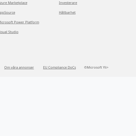
zure Marketplace
Investerare
ppSource
Hållbarhet
icrosoft Power Platform
isual Studio
Om våra annonser
EU Compliance DoCs
©Microsoft Yli>