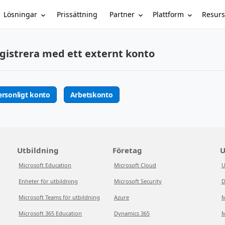
Lösningar
Partner
Plattform
Resurs
Prissättning
gistrera med ett externt konto
ersonligt konto
Arbetskonto
Utbildning
Företag
U
Microsoft Education
Microsoft Cloud
U
Enheter för utbildning
Microsoft Security
D
Microsoft Teams för utbildning
Azure
M
Microsoft 365 Education
Dynamics 365
M