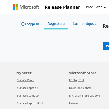
Release Planner
Produkter
Registrera
Lös in inbjudan
Logga in
Re
P
Nyheter
Microsoft Store
Surface Pro 9
Kontoprofil
Surface Laptop 5
Download Center
Surface Studio 2+
Microsoft Store-support
Surface Laptop Go 2
Returer