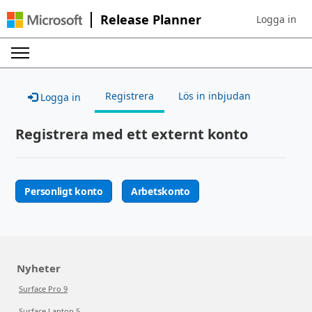
Release Planner
Logga in
Sign in to yo
Registrera
Lös in inbjudan
Logga in
Registrera med ett externt konto
Personligt konto
Arbetskonto
Nyheter
Surface Pro 9
Surface Laptop 5