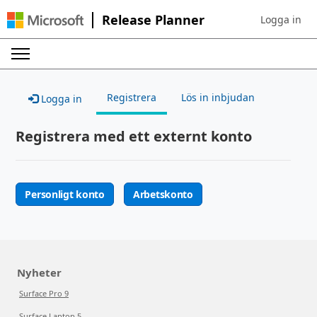
Release Planner
Logga in
Sign in to yo
Registrera
Lös in inbjudan
Logga in
Registrera med ett externt konto
Personligt konto
Arbetskonto
Nyheter
Surface Pro 9
Surface Laptop 5