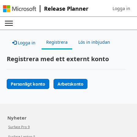
Release Planner
Logga in
Sign in to yo
Registrera
Lös in inbjudan
Logga in
Registrera med ett externt konto
Personligt konto
Arbetskonto
Nyheter
Surface Pro 9
Surface Laptop 5