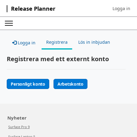
Release Planner
Logga in
Sign in to yo
Registrera
Lös in inbjudan
Logga in
Registrera med ett externt konto
Personligt konto
Arbetskonto
Nyheter
Surface Pro 9
Surface Laptop 5