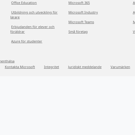
Office Education
Microsoft 365
A
Utbildning och utveckling för
Microsoft Industry
A
lärare
Microsoft Teams
M
Erbjudanden för elever och
föräldrar
Små företag
V
Azure för studenter
menthälsa
Kontakta Microsoft
Integritet
Juridiskt meddelande
Varumärken