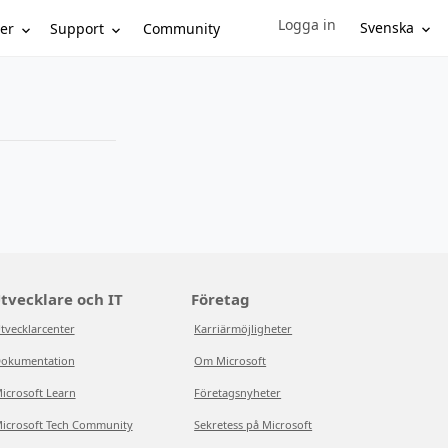
Logga in
Sign in to your account
Svenska
er
Support
Community
tvecklare och IT
Företag
tvecklarcenter
Karriärmöjligheter
okumentation
Om Microsoft
icrosoft Learn
Företagsnyheter
icrosoft Tech Community
Sekretess på Microsoft