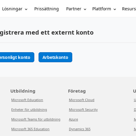
Lösningar
Partner
Plattform
Resurs
Prissättning
gistrera med ett externt konto
ersonligt konto
Arbetskonto
Utbildning
Företag
U
Microsoft Education
Microsoft Cloud
U
Enheter för utbildning
Microsoft Security
D
Microsoft Teams för utbildning
Azure
M
Microsoft 365 Education
Dynamics 365
M