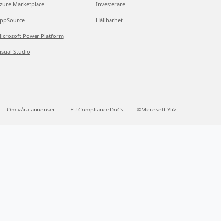
zure Marketplace
Investerare
ppSource
Hållbarhet
icrosoft Power Platform
isual Studio
Om våra annonser
EU Compliance DoCs
©Microsoft Yli>