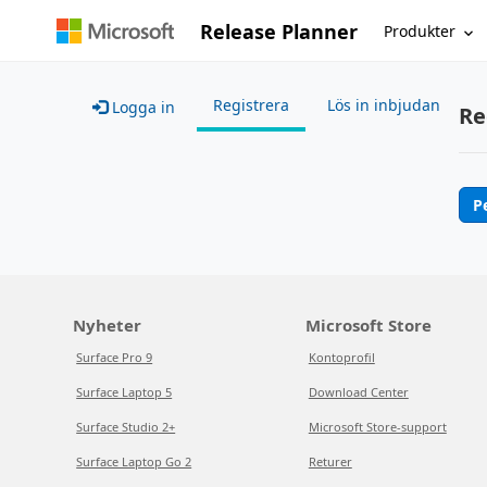
Release Planner
Produkter
Registrera
Lös in inbjudan
Logga in
Re
P
Nyheter
Microsoft Store
Surface Pro 9
Kontoprofil
Surface Laptop 5
Download Center
Surface Studio 2+
Microsoft Store-support
Surface Laptop Go 2
Returer