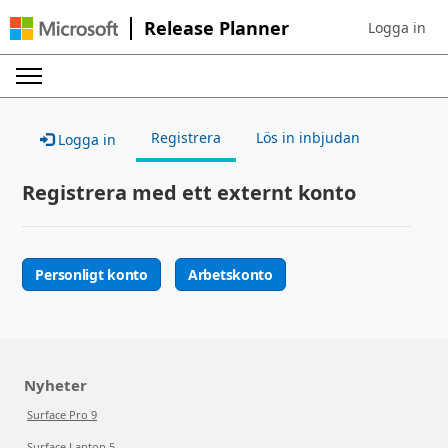
Release Planner
Logga in
Sign in to yo
Registrera
Lös in inbjudan
Logga in
Registrera med ett externt konto
Personligt konto
Arbetskonto
Nyheter
Surface Pro 9
Surface Laptop 5