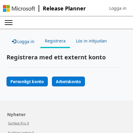
Release Planner
Logga in
Sign in to yo
Registrera
Lös in inbjudan
Logga in
Registrera med ett externt konto
Personligt konto
Arbetskonto
Nyheter
Surface Pro 9
Surface Laptop 5