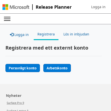
Release Planner
Logga in
Sign in to yo
Registrera
Lös in inbjudan
Logga in
Registrera med ett externt konto
Personligt konto
Arbetskonto
Nyheter
Surface Pro 9
Surface Laptop 5