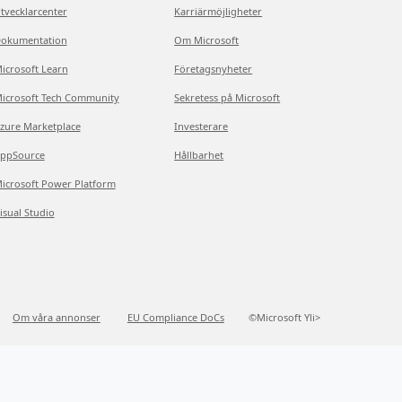
tvecklarcenter
Karriärmöjligheter
okumentation
Om Microsoft
icrosoft Learn
Företagsnyheter
icrosoft Tech Community
Sekretess på Microsoft
zure Marketplace
Investerare
ppSource
Hållbarhet
icrosoft Power Platform
isual Studio
Om våra annonser
EU Compliance DoCs
©Microsoft Yli>