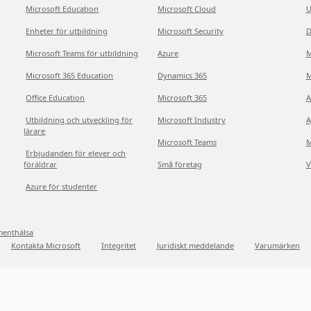
Microsoft Education
Microsoft Cloud
U
Enheter för utbildning
Microsoft Security
D
Microsoft Teams för utbildning
Azure
M
Microsoft 365 Education
Dynamics 365
M
Office Education
Microsoft 365
A
Utbildning och utveckling för
Microsoft Industry
A
lärare
Microsoft Teams
M
Erbjudanden för elever och
föräldrar
Små företag
V
Azure för studenter
menthälsa
Kontakta Microsoft
Integritet
Juridiskt meddelande
Varumärken