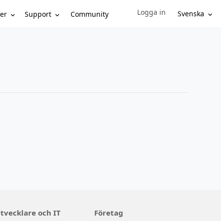
Logga in
Sign in to your account
Svenska
er
Support
Community
tvecklare och IT
Företag