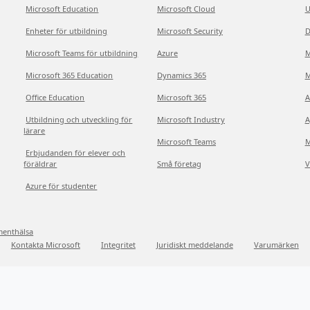
Microsoft Education
Microsoft Cloud
U
Enheter för utbildning
Microsoft Security
D
Microsoft Teams för utbildning
Azure
M
Microsoft 365 Education
Dynamics 365
M
Office Education
Microsoft 365
A
Utbildning och utveckling för
Microsoft Industry
A
lärare
Microsoft Teams
M
Erbjudanden för elever och
föräldrar
Små företag
V
Azure för studenter
menthälsa
Kontakta Microsoft
Integritet
Juridiskt meddelande
Varumärken