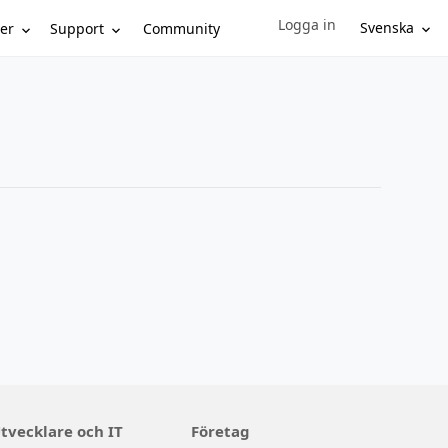
Logga in
Sign in to your account
Svenska
er
Support
Community
tvecklare och IT
Företag