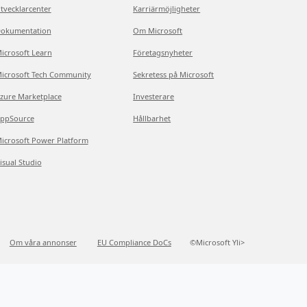
tvecklarcenter
Karriärmöjligheter
okumentation
Om Microsoft
icrosoft Learn
Företagsnyheter
icrosoft Tech Community
Sekretess på Microsoft
zure Marketplace
Investerare
ppSource
Hållbarhet
icrosoft Power Platform
isual Studio
Om våra annonser
EU Compliance DoCs
©Microsoft Yli>