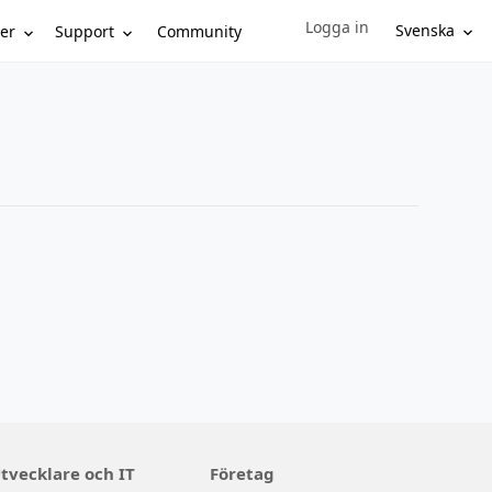
Logga in
Sign in to your account
Svenska
er
Support
Community
tvecklare och IT
Företag