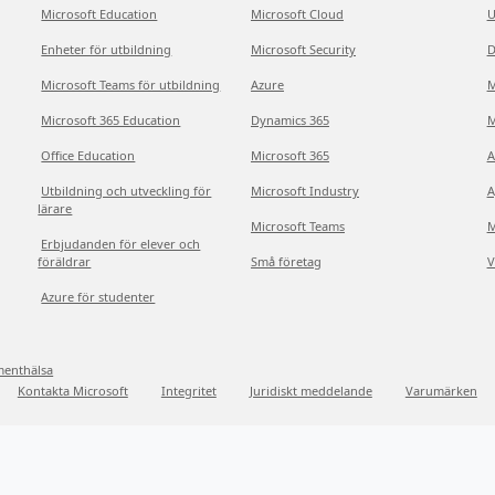
Microsoft Education
Microsoft Cloud
U
Enheter för utbildning
Microsoft Security
D
Microsoft Teams för utbildning
Azure
M
Microsoft 365 Education
Dynamics 365
M
Office Education
Microsoft 365
A
Utbildning och utveckling för
Microsoft Industry
A
lärare
Microsoft Teams
M
Erbjudanden för elever och
föräldrar
Små företag
V
Azure för studenter
menthälsa
Kontakta Microsoft
Integritet
Juridiskt meddelande
Varumärken