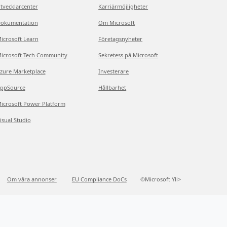
tvecklarcenter
Karriärmöjligheter
okumentation
Om Microsoft
icrosoft Learn
Företagsnyheter
icrosoft Tech Community
Sekretess på Microsoft
zure Marketplace
Investerare
ppSource
Hållbarhet
icrosoft Power Platform
isual Studio
Om våra annonser
EU Compliance DoCs
©Microsoft Yli>