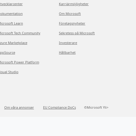
tvecklarcenter
Karriärmöjligheter
okumentation
Om Microsoft
icrosoft Learn
Företagsnyheter
icrosoft Tech Community
Sekretess på Microsoft
zure Marketplace
Investerare
ppSource
Hållbarhet
icrosoft Power Platform
isual Studio
Om våra annonser
EU Compliance DoCs
©Microsoft Yli>