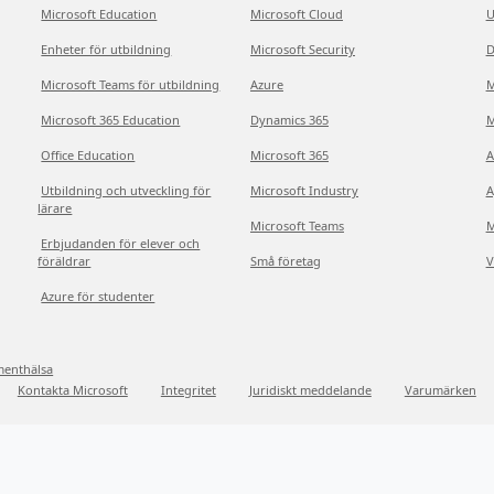
Microsoft Education
Microsoft Cloud
U
Enheter för utbildning
Microsoft Security
D
Microsoft Teams för utbildning
Azure
M
Microsoft 365 Education
Dynamics 365
M
Office Education
Microsoft 365
A
Utbildning och utveckling för
Microsoft Industry
A
lärare
Microsoft Teams
M
Erbjudanden för elever och
föräldrar
Små företag
V
Azure för studenter
menthälsa
Kontakta Microsoft
Integritet
Juridiskt meddelande
Varumärken