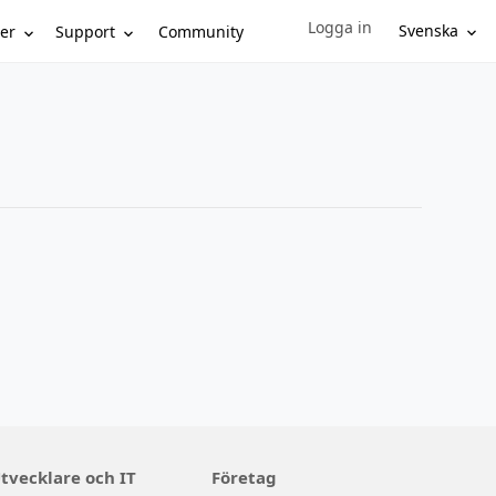
Logga in
Sign in to your account
Svenska
er
Support
Community
tvecklare och IT
Företag