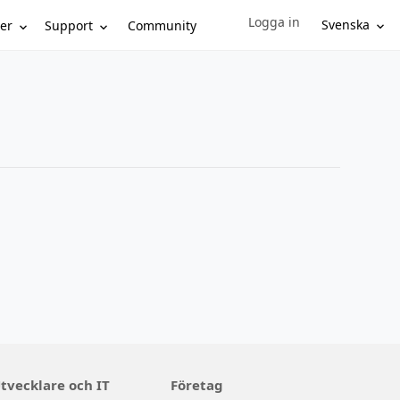
Logga in
Sign in to your account
Svenska
er
Support
Community
tvecklare och IT
Företag