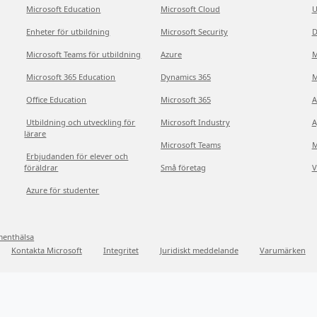
Microsoft Education
Microsoft Cloud
U
Enheter för utbildning
Microsoft Security
D
Microsoft Teams för utbildning
Azure
M
Microsoft 365 Education
Dynamics 365
M
Office Education
Microsoft 365
A
Utbildning och utveckling för
Microsoft Industry
A
lärare
Microsoft Teams
M
Erbjudanden för elever och
föräldrar
Små företag
V
Azure för studenter
menthälsa
Kontakta Microsoft
Integritet
Juridiskt meddelande
Varumärken