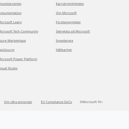
tvecklarcenter
Karriärmöjligheter
okumentation
Om Microsoft
icrosoft Learn
Företagsnyheter
icrosoft Tech Community
Sekretess på Microsoft
zure Marketplace
Investerare
ppSource
Hållbarhet
icrosoft Power Platform
isual Studio
Om våra annonser
EU Compliance DoCs
©Microsoft Yli>