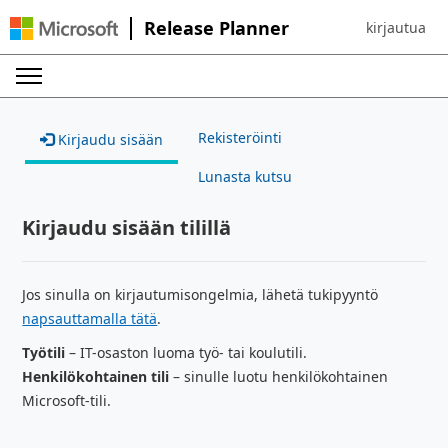
Release Planner
kirjautua
Sign in to yo
Rekisteröinti
Kirjaudu sisään
Lunasta kutsu
Kirjaudu sisään tilillä
Jos sinulla on kirjautumisongelmia, lähetä tukipyyntö
napsauttamalla tätä
.
Työtili
– IT-osaston luoma työ- tai koulutili.
Henkilökohtainen tili
– sinulle luotu henkilökohtainen
Microsoft-tili.