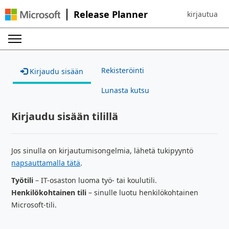
Release Planner
kirjautua
Sign in to yo
Rekisteröinti
Kirjaudu sisään
Lunasta kutsu
Kirjaudu sisään tilillä
Jos sinulla on kirjautumisongelmia, lähetä tukipyyntö
napsauttamalla tätä
.
Työtili
– IT-osaston luoma työ- tai koulutili.
Henkilökohtainen tili
– sinulle luotu henkilökohtainen
Microsoft-tili.