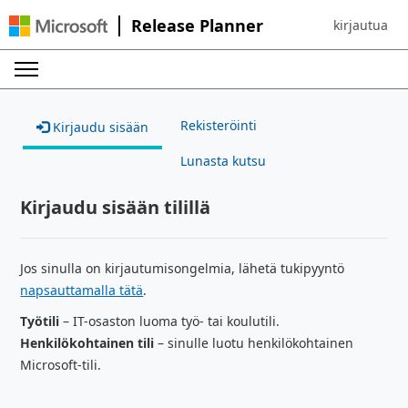
Release Planner
kirjautua
Sign in to yo
Rekisteröinti
Kirjaudu sisään
Lunasta kutsu
Kirjaudu sisään tilillä
Jos sinulla on kirjautumisongelmia, lähetä tukipyyntö
napsauttamalla tätä
.
Työtili
– IT-osaston luoma työ- tai koulutili.
Henkilökohtainen tili
– sinulle luotu henkilökohtainen
Microsoft-tili.