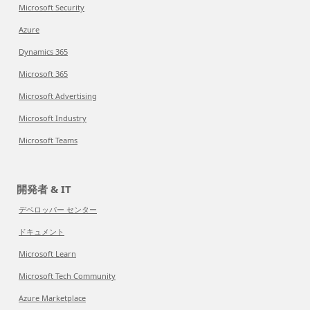
Microsoft Security
Azure
Dynamics 365
Microsoft 365
Microsoft Advertising
Microsoft Industry
Microsoft Teams
開発者 & IT
デベロッパー センター
ドキュメント
Microsoft Learn
Microsoft Tech Community
Azure Marketplace