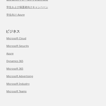
学生および保護者向けキャンペーン
学生向け Azure
ビジネス
Microsoft Cloud
Microsoft Security
Azure
Dynamics 365
Microsoft 365
Microsoft Advertising
Microsoft Industry
Microsoft Teams