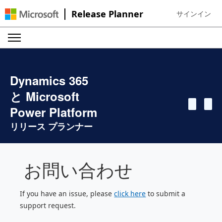
Release Planner
サインイン
Sign in to your
Dynamics 365
と Microsoft
Power Platform
リリース プランナー
お問い合わせ
If you have an issue, please
click here
to submit a
support request.