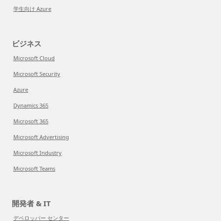
学生向け Azure
ビジネス
Microsoft Cloud
Microsoft Security
Azure
Dynamics 365
Microsoft 365
Microsoft Advertising
Microsoft Industry
Microsoft Teams
開発者 & IT
デベロッパー センター