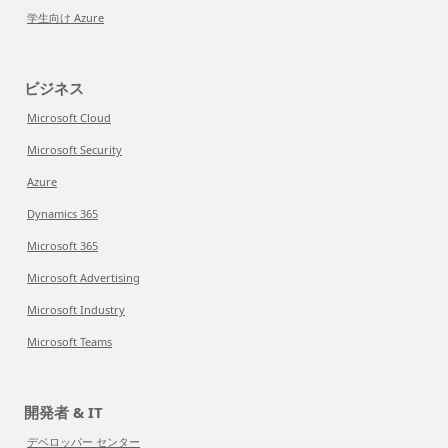
学生向け Azure
ビジネス
Microsoft Cloud
Microsoft Security
Azure
Dynamics 365
Microsoft 365
Microsoft Advertising
Microsoft Industry
Microsoft Teams
開発者 & IT
デベロッパー センター